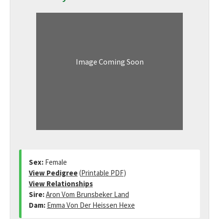
Image Coming Soon
Sex:
Female
View Pedigree
(
Printable PDF
)
View Relationships
Sire:
Aron Vom Brunsbeker Land
Dam:
Emma Von Der Heissen Hexe